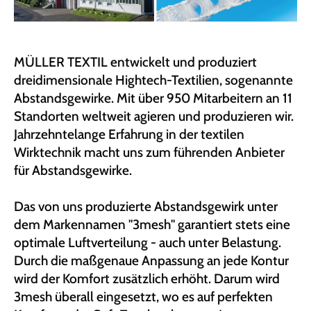
r
s
p
r
MÜLLER TEXTIL entwickelt und produziert
i
dreidimensionale Hightech-Textilien, sogenannte
n
Abstandsgewirke. Mit über 950 Mitarbeitern an 11
g
Standorten weltweit agieren und produzieren wir.
e
Jahrzehntelange Erfahrung in der textilen
n
Wirktechnik macht uns zum führenden Anbieter
für Abstandsgewirke.
Das von uns produzierte Abstandsgewirk unter
dem Markennamen "3mesh" garantiert stets eine
optimale Luftverteilung - auch unter Belastung.
Durch die maßgenaue Anpassung an jede Kontur
wird der Komfort zusätzlich erhöht. Darum wird
3mesh überall eingesetzt, wo es auf perfekten