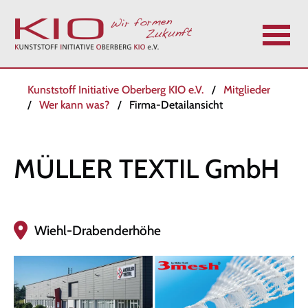
N
Kunststoff Initiative Oberberg KIO e.V.
Mitglieder
a
Wer kann was?
Firma-Detailansicht
v
i
g
MÜLLER TEXTIL GmbH
a
t
i
o
Wiehl-Drabenderhöhe
n
ü
b
e