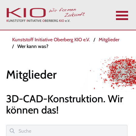
N
Kunststoff Initiative Oberberg KIO e.V.
Mitglieder
a
Wer kann was?
v
i
g
Mitglieder
a
t
i
3D-CAD-Konstruktion.
Wir
o
n
können das!
ü
b
e