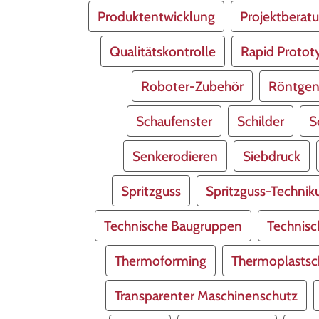
Produktentwicklung
Projektberat
Qualitätskontrolle
Rapid Protot
Roboter-Zubehör
Röntge
Schaufenster
Schilder
S
Senkerodieren
Siebdruck
Spritzguss
Spritzguss-Techni
Technische Baugruppen
Technis
Thermoforming
Thermoplastsc
Transparenter Maschinenschutz