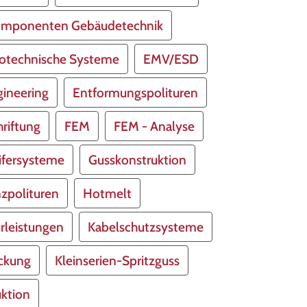
omponenten Gebäudetechnik
rotechnische Systeme
EMV/ESD
ineering
Entformungspolituren
riftung
FEM
FEM - Analyse
ifersysteme
Gusskonstruktion
zpolituren
Hotmelt
rleistungen
Kabelschutzsysteme
ückung
Kleinserien-Spritzguss
uktion