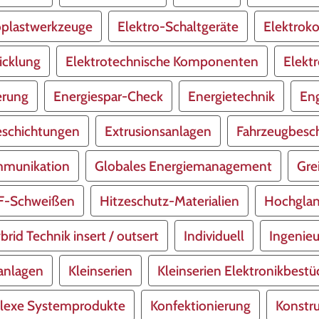
plastwerkzeuge
Elektro-Schaltgeräte
Elektrok
icklung
Elektrotechnische Komponenten
Elekt
erung
Energiespar-Check
Energietechnik
Eng
schichtungen
Extrusionsanlagen
Fahrzeugbesch
munikation
Globales Energiemanagement
Gre
F-Schweißen
Hitzeschutz-Materialien
Hochglan
brid Technik insert / outsert
Individuell
Ingenieu
anlagen
Kleinserien
Kleinserien Elektronikbest
exe Systemprodukte
Konfektionierung
Konstr