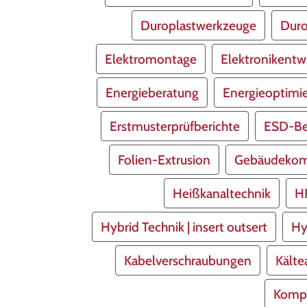
Duroplastwerkzeuge
Duro
Elektromontage
Elektronikentw
Energieberatung
Energieoptimi
Erstmusterprüfberichte
ESD-Be
Folien-Extrusion
Gebäudekom
Heißkanaltechnik
H
Hybrid Technik | insert outsert
Hy
Kabelverschraubungen
Kälte
Kompl