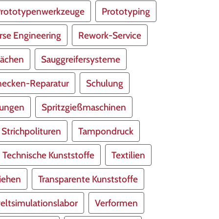
rototypenwerkzeuge
Prototyping
rse Engineering
Rework-Service
lächen
Sauggreifersysteme
necken-Reparatur
Schulung
tungen
Spritzgießmaschinen
Strichpolituren
Tampondruck
Technische Kunststoffe
Textilien
ziehen
Transparente Kunststoffe
ltsimulationslabor
Verformen