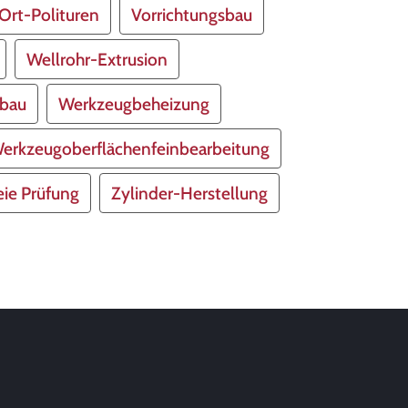
Ort-Polituren
Vorrichtungsbau
Wellrohr-Extrusion
bau
Werkzeugbeheizung
erkzeugoberflächenfeinbearbeitung
eie Prüfung
Zylinder-Herstellung