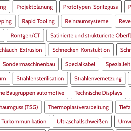
ung
Projektplanung
Prototypen-Spritzguss
P
yping
Rapid Tooling
Reinraumsysteme
Reve
n
Röntgen/CT
Satinierte und strukturierte Oberf
chlauch-Extrusion
Schnecken-Konstuktion
Sch
Sondermaschinenbau
Spezialkabel
Speziallei
kum
Strahlensterilisation
Strahlenvernetzung
che Baugruppen automotive
Technische Displays
haumguss (TSG)
Thermoplastverarbeitung
Tief
Türkommunikation
Ultraschallschweißen
Umwe