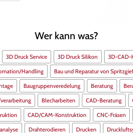
Wer kann was?
3D Druck Service
3D Druck Silikon
3D-CAD-K
omation/Handling
Bau und Reparatur von Spritzgi
ntage
Baugruppenveredelung
Beratung
Ber
fverarbeitung
Blecharbeiten
CAD-Beratung
uktion
CAD/CAM-Konstruktion
CNC-Fräsen
analyse
Drahterodieren
Drucken
Druckluft