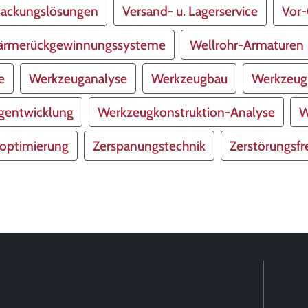
packungslösungen
Versand- u. Lagerservice
Vor-
rmerückgewinnungssysteme
Wellrohr-Armaturen
e
Werkzeuganalyse
Werkzeugbau
Werkzeug
gentwicklung
Werkzeugkonstruktion-Analyse
W
optimierung
Zerspanungstechnik
Zerstörungsfr