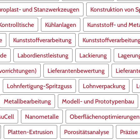
Duroplast- und Stanzwerkzeugen
Konstruktion von S
Kontrolltische
Kühlanlagen
Kunststoff- und Met
e
Kunststoffverarbeitung
Kunststoffverarbeitun
nde
Labordienstleistung
Lackierung
Lagerun
vorrichtungen)
Lieferantenbewertung
Lieferan
Lohnfertigung-Spritzguss
Lohnverpackung
L
Metallbearbeitung
Modell- und Prototypenbau
uCell
Nanometalle
Oberflächenoptimierungen
Platten-Extrusion
Porositätsanalyse
Präzise