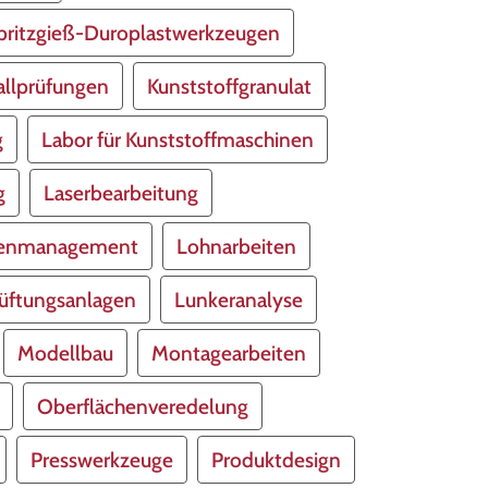
pritzgieß-Duroplastwerkzeugen
allprüfungen
Kunststoffgranulat
g
Labor für Kunststoffmaschinen
g
Laserbearbeitung
tenmanagement
Lohnarbeiten
üftungsanlagen
Lunkeranalyse
Modellbau
Montagearbeiten
Oberflächenveredelung
Presswerkzeuge
Produktdesign