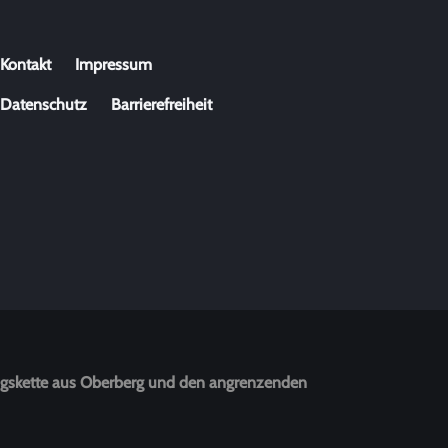
N
Kontakt
Impressum
a
v
Datenschutz
Barrierefreiheit
i
g
a
t
i
o
n
ü
b
e
r
s
fungskette aus Oberberg und den angrenzenden
p
r
i