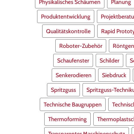
Physikalisches Schäumen
Planung
Produktentwicklung
Projektberat
Qualitätskontrolle
Rapid Protot
Roboter-Zubehör
Röntge
Schaufenster
Schilder
S
Senkerodieren
Siebdruck
Spritzguss
Spritzguss-Techni
Technische Baugruppen
Technis
Thermoforming
Thermoplastsc
Transparenter Maschinenschutz