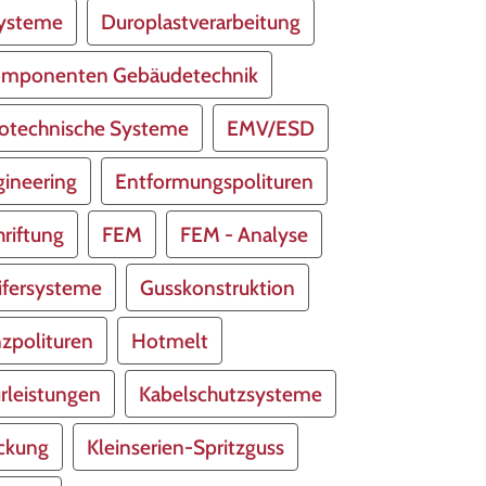
systeme
Duroplastverarbeitung
omponenten Gebäudetechnik
rotechnische Systeme
EMV/ESD
ineering
Entformungspolituren
riftung
FEM
FEM - Analyse
ifersysteme
Gusskonstruktion
zpolituren
Hotmelt
rleistungen
Kabelschutzsysteme
ückung
Kleinserien-Spritzguss