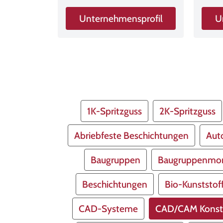
Unternehmensprofil
U
1K-Spritzguss
2K-Spritzguss
Abriebfeste Beschichtungen
Aut
Baugruppen
Baugruppenmo
Beschichtungen
Bio-Kunststof
CAD-Systeme
CAD/CAM Konstr