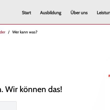
Start
Ausbildung
Über uns
Leistu
eder
Wer kann was?
n.
Wir können das!