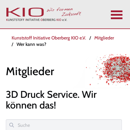
N
Kunststoff Initiative Oberberg KIO e.V.
Mitglieder
a
Wer kann was?
v
i
g
Mitglieder
a
t
i
3D Druck Service.
Wir
o
n
können das!
ü
b
e