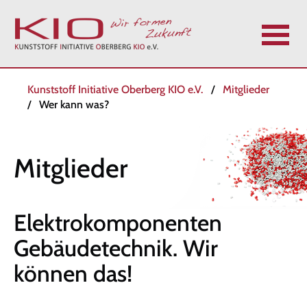
N
Kunststoff Initiative Oberberg KIO e.V.
Mitglieder
a
Wer kann was?
v
i
g
Mitglieder
a
t
i
Elektrokomponenten
o
n
Gebäudetechnik.
Wir
ü
können das!
b
e